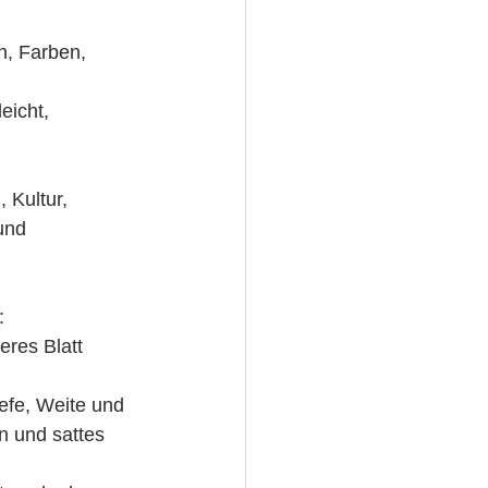
n, Farben, 
eicht, 
 Kultur, 
und 
:
res Blatt 
efe, Weite und 
 und sattes 