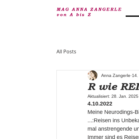
MAG ANNA ZANGERLE
von A bis Z
All Posts
Anna Zangerle
14.
R wie RE
Aktualisiert:
28. Jan. 2025
4.10.2022
Meine Neurodings-Bil
...:Reisen ins Unbek
mal anstrengende und
Immer sind es Reisen