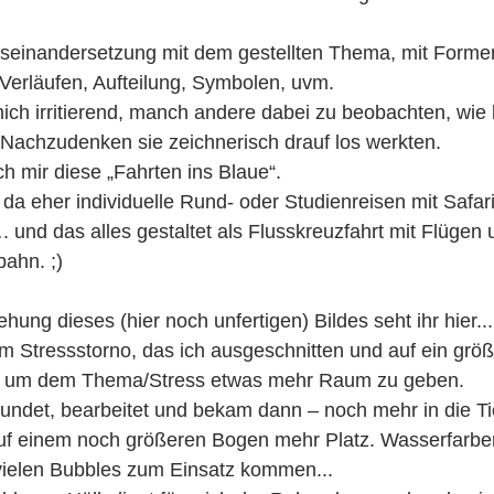
Auseinandersetzung mit dem gestellten Thema, mit Forme
 Verläufen, Aufteilung, Symbolen, uvm.
ich irritierend, manch andere dabei zu beobachten, wie l
 Nachzudenken sie zeichnerisch drauf los werkten.
h mir diese „Fahrten ins Blaue“.  
a eher individuelle Rund- oder Studienreisen mit Safari,
 und das alles gestaltet als Flusskreuzfahrt mit Flügen 
bahn. ;)
ung dieses (hier noch unfertigen) Bildes seht ihr hier...
Stressstorno, das ich ausgeschnitten und auf ein größe
e, um dem Thema/Stress etwas mehr Raum zu geben.  
undet, bearbeitet und bekam dann – noch mehr in die Ti
uf einem noch größeren Bogen mehr Platz. Wasserfarben
vielen Bubbles zum Einsatz kommen...